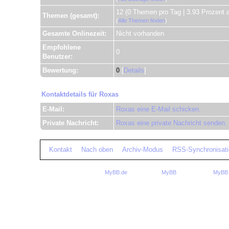
12 (0 Themen pro Tag | 3.93 Prozent 
Themen (gesamt):
(
Alle Themen finden
)
Gesamte Onlinezeit:
Nicht vorhanden
Empfohlene
0
Benutzer:
Bewertung:
0
[
Details
]
Kontaktdetails für Roxas
E-Mail:
Roxas eine E-Mail schicken.
Private Nachricht:
Roxas eine private Nachricht senden.
Kontakt
Nach oben
Archiv-Modus
RSS-Synchronisati
Deutsche Übersetzung:
MyBB.de
, Powered by
MyBB
, © 2002-2026
MyBB 