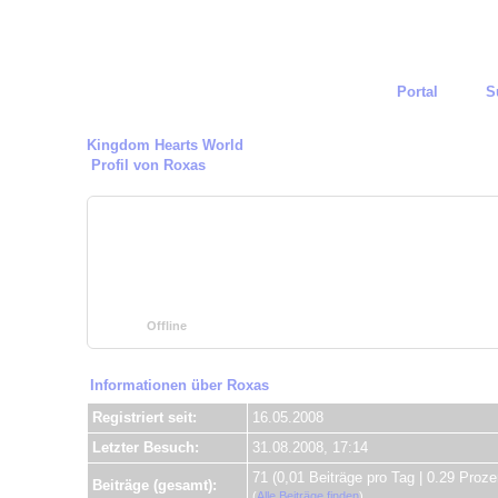
Portal
S
Kingdom Hearts World
Profil von Roxas
Roxas
(Mitglied der Organisation)
Registriert seit:
16.05.2008
Geburtstag:
24.09.1993 (32 Jahre alt)
Ortszeit:
07.08.2026 um 19:35
Status:
Offline
Informationen über Roxas
Registriert seit:
16.05.2008
Letzter Besuch:
31.08.2008, 17:14
71 (0,01 Beiträge pro Tag | 0.29 Prozen
Beiträge (gesamt):
(
Alle Beiträge finden
)